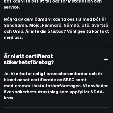
båt kan vi ta oss ut till öar för installation och
service.
Några av dem öarna vi kan ta oss till med båt är
Sandhamn, Möja, Runmarö, Nämdö, Utö, Svartsö
och Ornö. Är inte din ö listad? Vänligen ta kontakt
med oss.
Är ni ett certifierat
säkerhetsföretag?
Ja. Vi arbetar enligt branschstandarder och är
bland annat certifierade av SBSC samt
medlemmar i Installatörsföretagen. Vi använder
även säkerhetsutrustning som uppfyller NDAA-
krav.