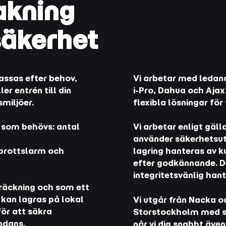
akning
säkerhet
assas efter behov,
Vi arbetar med ledand
r entrén till din
i-Pro, Dahua och Ajax,
smiljöer.
flexibla lösningar för 
d som behövs: antal
Vi arbetar enligt gäl
använder säkerhetsut
nbrottslarm och
lagring hanteras av k
efter godkännande. De
integritetsvänlig han
äckning och som ett
 kan lagras på lokal
Vi utgår från Nacka oc
ör att säkra
Storstockholm med sm
ndans.
når vi dig snabbt äve