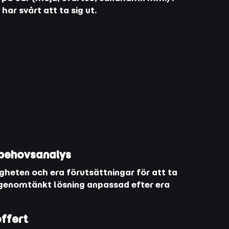
ar svårt att ta sig ut.
 behovsanalys
gheten och era förutsättningar för att ta
genomtänkt lösning anpassad efter era
offert