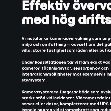
Effektiv överv
med hög drift
Vi installerar kameraövervakning som anp
miljö och omfattning – oavsett om det gälle
villa, större fastighetsområden eller butik
Under konsultationen tar vi fram exakt va
kameror, täckningsytor, sensorbehov och
integrationsmöjligheter mot exempelvis i
styrsystem.
Kamerasystemen fungerar både som avskr
starkt stöd vid incidenter. Videomaterialet
server eller dator, kompletterat med UPS f
inspelningarna vid strömavbrott som redu