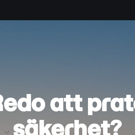
edo att pra
säkerhet?