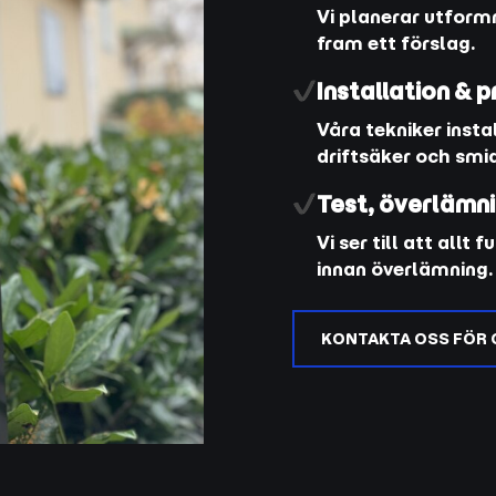
Vi planerar utformn
fram ett förslag.
Installation &
Våra tekniker insta
driftsäker och smid
Test, överlämni
Vi ser till att all
innan överlämning.
KONTAKTA OSS FÖR 