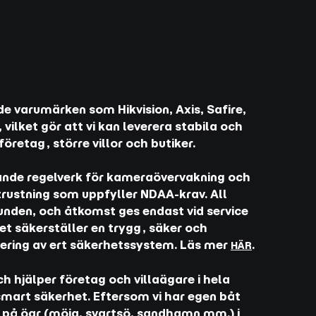
e varumärken som Hikvision, Axis, Safire,
 vilket gör att vi kan leverera stabila och
företag, större villor och butiker.
lande regelverk för kameraövervakning och
rustning som uppfyller NDAA-krav. All
unden, och åtkomst ges endast vid service
t säkerställer en trygg, säker och
tering av ert säkerhetssystem. Läs mer
.
HÄR
h hjälper företag och villaägare i hela
art säkerhet. Eftersom vi har egen båt
n på öar (möja, svartsö, sandhamn mm.) i